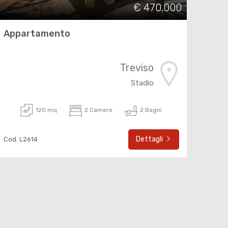
€ 470.000
Appartamento
Treviso
Stadio
120 mq
2 Camere
2 Bagni
Dettagli
Cod. L2614