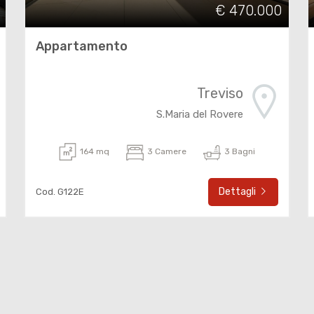
€ 470.000
Appartamento
Treviso
S.Maria del Rovere
164 mq
3 Camere
3 Bagni
Dettagli
Cod. G122E