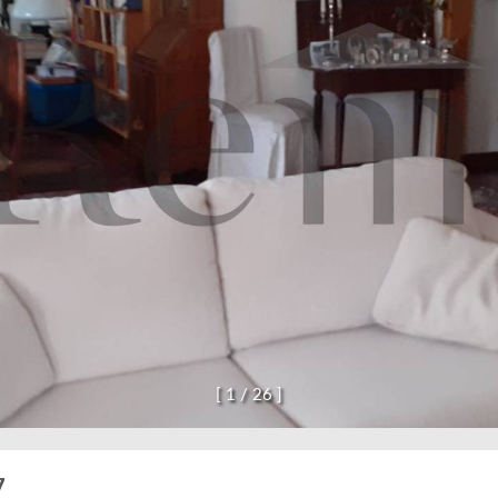
[
1
/
2
6
]
7