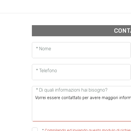
CONT
* Nome
* Telefono
* Di quali informazioni hai bisogno?
*
Compilando ed inviando questo modulo di richiesta