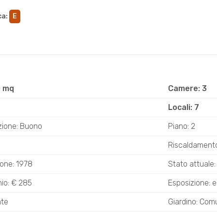
ca
:
E
0 mq
Camere: 3
Locali: 7
zione: Buono
Piano: 2
Riscaldamento:
ione: 1978
Stato attuale: 
io: € 285
Esposizione: 
nte
Giardino: Com