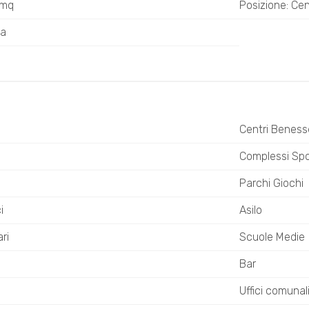
 mq
Posizione: Cen
ta
Centri Beness
Complessi Spor
Parchi Giochi
i
Asilo
ri
Scuole Medie
Bar
Uffici comunal