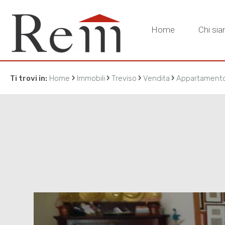
Home
Chi si
›
›
›
›
Ti trovi in:
Home
Immobili
Treviso
Vendita
Appartament