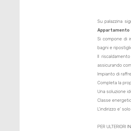
Su palazzina sign
Appartamento
Si compone di in
bagni e ripostigl
Il riscaldament
assicurando comf
Impianto di raf
Completa la prop
Una soluzione ide
Classe energetica
L'indirizzo e' so
PER ULTERIORI I