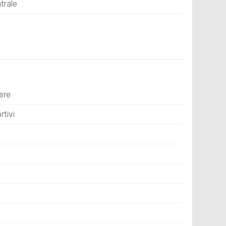
trale
ere
tivi
i