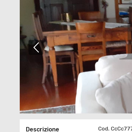
Cod. CcCc77
Descrizione