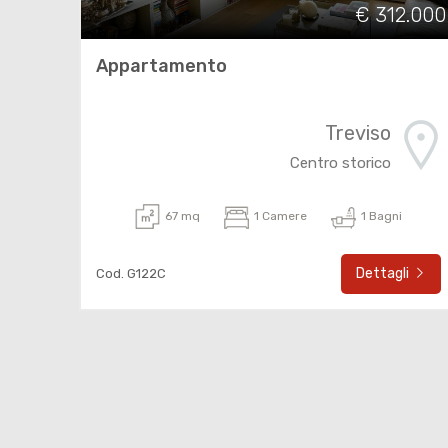
€ 312.000
Appartamento
Treviso
Centro storico
67 mq
1 Camere
1 Bagni
Dettagli
Cod. G122C