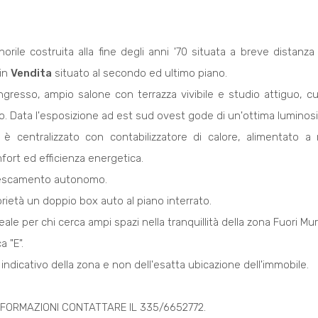
orile costruita alla fine degli anni '70 situata a breve distanza 
in
Vendita
situato al secondo ed ultimo piano.
gresso, ampio salone con terrazza vivibile e studio attiguo, cu
io. Data l'esposizione ad est sud ovest gode di un'ottima luminosit
o è centralizzato con contabilizzatore di calore, alimentato a 
ort ed efficienza energetica.
frescamento autonomo.
rietà un doppio box auto al piano interrato.
ale per chi cerca ampi spazi nella tranquillità della zona Fuori Mur
 "E".
lo indicativo della zona e non dell'esatta ubicazione dell'immobile.
NFORMAZIONI CONTATTARE IL 335/6652772.