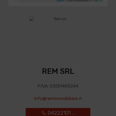
Leaflet
| OSM contributors ©
CARTO
REM SRL
P.IVA: 03551400264
info@remimmobiliare.it
04222101 ...