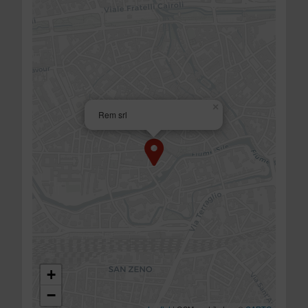
×
Rem srl
+
−