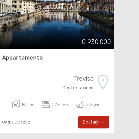
€ 930.000
Appartamento
Treviso
Centro storico
165 mq
3 Camere
3 Bagni
Dettagli
Cod. CCC3252