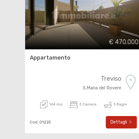
€ 470.000
Appartamento
Treviso
S.Maria del Rovere
164 mq
3 Camere
3 Bagni
Dettagli
Cod. G122E