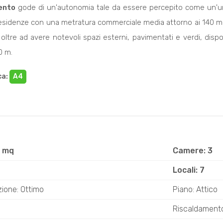
ento
gode di un'autonomia tale da essere percepito come un'uni
 residenze con una metratura commerciale media attorno ai 140 m
 oltre ad avere notevoli spazi esterni, pavimentati e verdi, di
0 m.
ca
:
A4
0 mq
Camere: 3
Locali: 7
ione: Ottimo
Piano: Attico
Riscaldament