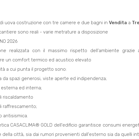
di uova costruzione con tre camere e due bagni in
Vendita
a
Tr
cantiere sono reali - varie metrature a disposizione
NO 2026
ne realizzata con il massimo rispetto dell'ambiente grazie all'
re un comfort termico ed acustico elevato
lità a cui punta il progetto sono:
ita da spazi generosi, viste aperte ed indipendenza;
 esterna ed interna;
di riscaldamento
di raffrescamento;
o antisismica.
tica CASACLIMA® GOLD dell'edificio garantisce consumi energetic
della città, sia dai rumori provenienti dall'esterno sia da quelli int