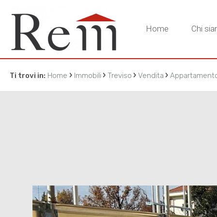
Home
Chi si
›
›
›
›
Ti trovi in:
Home
Immobili
Treviso
Vendita
Appartament