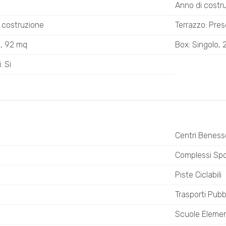
Anno di costr
n costruzione
Terrazzo: Pre
o, 92 mq
Box: Singolo,
: Si
Centri Beness
Complessi Spor
Piste Ciclabili
Trasporti Pubbl
Scuole Elemen