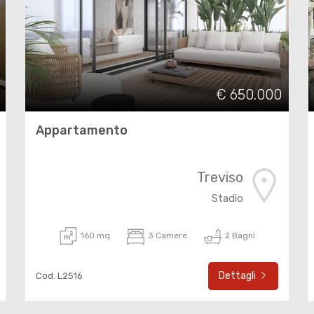
€ 650.000
Appartamento
Treviso
Stadio
160 mq
3 Camere
2 Bagni
Dettagli
Cod. L2516