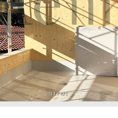
[
1
/
4
2
]