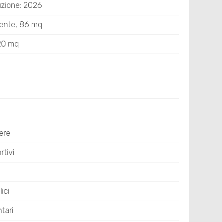
uzione: 2026
sente, 86 mq
 20 mq
ere
tivi
ici
tari