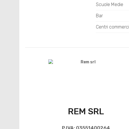
Scuole Medie
Bar
Centri commerci
REM SRL
P.IVA: 03551400264