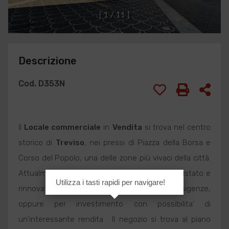
[
1
/
1
1
]
Descrizione
Cod. D353N
Il
Locale commerciale
in
Vendita
si trova nel centro
storico di
Treviso
, nei pressi di Piazza della Borsa e
Corso del Popolo, una delle zone più vivaci della città.
Attualmente è libero, pronto per essere acquistato e
Utilizza i tasti rapidi per navigare!
rinnovato per utilizzarlo secondo le proprie esigenze,
oppure per investimento con possibilita' di
un'interessante rendita . Il negozio si trova al piano