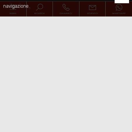
navigazione.
MENU
RICERCA
CHIAMACI
SCRIVICI
WHATSAPP
Home
Chi siamo
Immobili
[+]
Servizi
Contatti