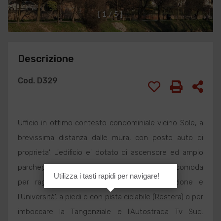
[
1
/
5
]
Descrizione
Cod. D329
Ufficio in ottimo contesto condominiale vicino Sole, a
brevissima distanza dalle mura, con posto auto di
proprieta'. L'edificio e' dotato di ascensore ed ampio
parcheggio esterno. La zona e' ben servita e comoda
Utilizza i tasti rapidi per navigare!
per raggiungere il centro storico, la Stazione e
l'Università', a piedi o con pista ciclabile (Restera) o per
imboccare la Tangenziale e l'Autostrada Tv Sud.