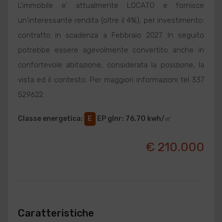
L'immobile e' attualmente LOCATO e fornisce
un'interessante rendita (oltre il 4%), per investimento:
contratto in scadenza a Febbraio 2027. In seguito
potrebbe essere agevolmente convertito anche in
confortevole abitazione, considerata la posizione, la
vista ed il contesto. Per maggiori informazioni tel 337
529622.
Classe energetica
:
E
EP glnr
: 76.70 kwh/㎡
€ 210.000
Caratteristiche