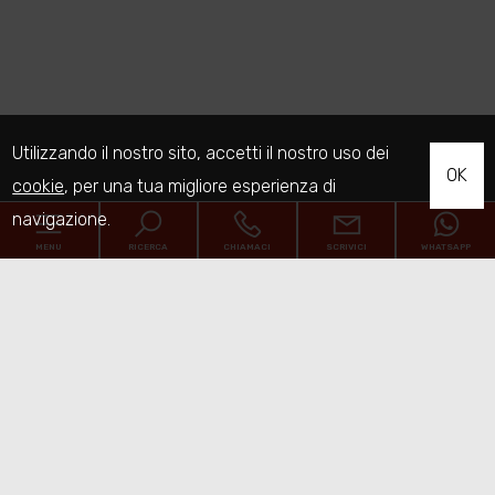
Utilizzando il nostro sito, accetti il nostro uso dei
OK
cookie
, per una tua migliore esperienza di
navigazione.
MENU
RICERCA
CHIAMACI
SCRIVICI
WHATSAPP
Home
Chi siamo
Immobili
[+]