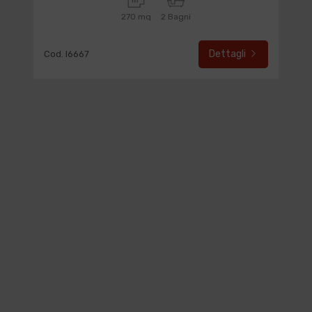
270 mq
2 Bagni
Dettagli
Cod. I6667