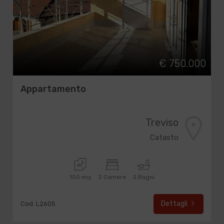
€ 750.000
Appartamento
Treviso
Catasto
150 mq
3 Camere
2 Bagni
Dettagli
Cod. L2605