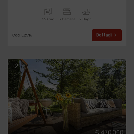
160 mq
3 Camere
2 Bagni
Dettagli
Cod. L2516
€ 470.000