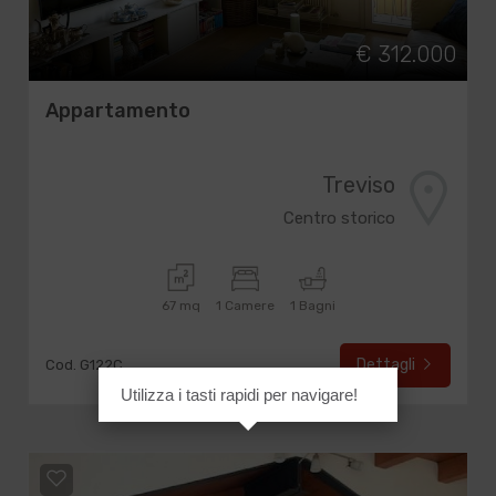
€ 312.000
Appartamento
Treviso
Centro storico
67 mq
1 Camere
1 Bagni
Dettagli
Cod. G122C
Utilizza i tasti rapidi per navigare!