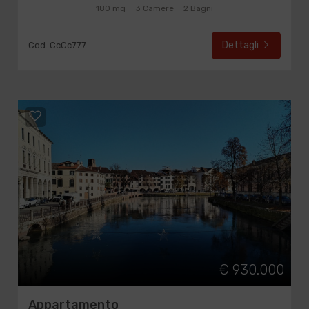
180 mq
3 Camere
2 Bagni
Dettagli
Cod. CcCc777
€ 930.000
Appartamento