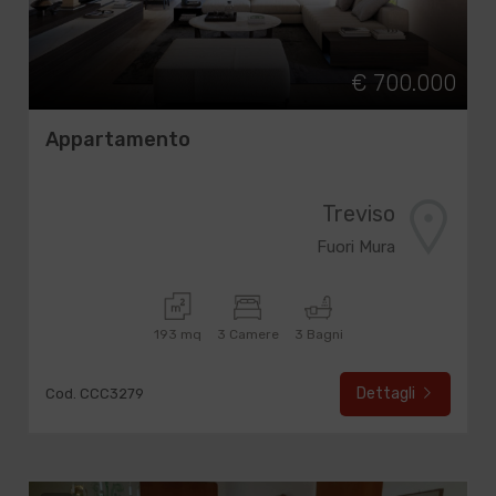
€ 700.000
Appartamento
Treviso
Fuori Mura
193 mq
3 Camere
3 Bagni
Dettagli
Cod. CCC3279